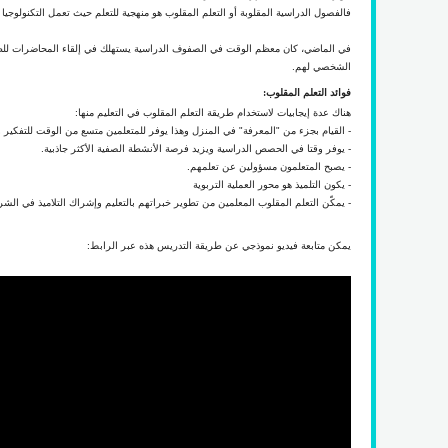
فالفصول الدراسية المقلوبة أو التعلم المقلوب هو منهجية للتعلم حيث تعمل التكنولوج
في الماضي، كان معظم الوقت في الصفوف الدراسية يستهلك في إلقاء المحاضرات للطلاب،
الشخصي لهم.
فوائد التعلم المقلوب:
هناك عدة إيجابيات لاستخدام طريقة التعلم المقلوب في التعليم منها:
- القيام بجزء من "المعرفة" في المنزل وهذا يوفر للمتعلمين متسع من الوقت للتفكير و
- يوفر وقتا في الحصص الدراسية ويزيد فرصة الأنشطة الصفية الأكثر جاذبية.
- يصبح المتعلمون مسؤولين عن تعلمهم.
- يكون التلميذ هو محور العملية التربوية
- يمكّن التعلم المقلوب المعلمين من تطوير خبراتهم بالتعليم وإشراك التلاميذ في الشر
يمكن متابعة فيديو نموذجي عن طريقة التدريس هذه عبر الرابط: